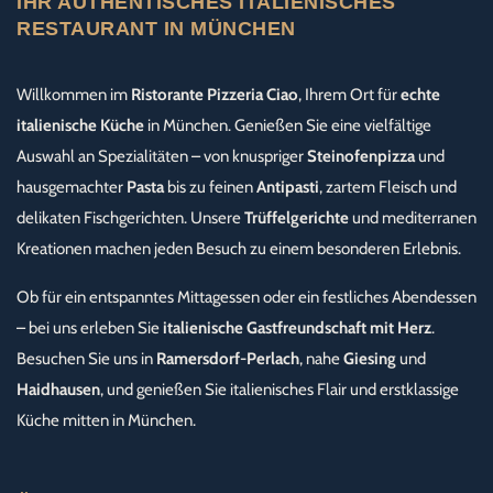
IHR AUTHENTISCHES ITALIENISCHES
RESTAURANT IN MÜNCHEN
Willkommen im
Ristorante Pizzeria Ciao
, Ihrem Ort für
echte
italienische Küche
in München. Genießen Sie eine vielfältige
Auswahl an Spezialitäten – von knuspriger
Steinofenpizza
und
hausgemachter
Pasta
bis zu feinen
Antipasti
, zartem Fleisch und
delikaten Fischgerichten. Unsere
Trüffelgerichte
und mediterranen
Kreationen machen jeden Besuch zu einem besonderen Erlebnis.
Ob für ein entspanntes Mittagessen oder ein festliches Abendessen
– bei uns erleben Sie
italienische Gastfreundschaft mit Herz
.
Besuchen Sie uns in
Ramersdorf-Perlach
, nahe
Giesing
und
Haidhausen
, und genießen Sie italienisches Flair und erstklassige
Küche mitten in München.