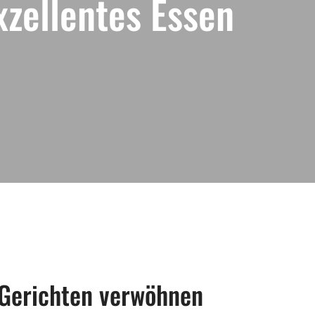
xzellentes Essen
n Gerichten verwöhnen