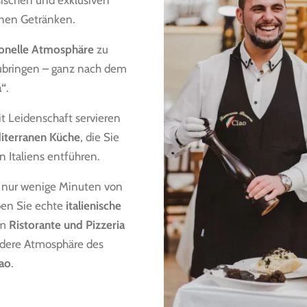
sischen und exklusiven
nen Getränken.
ionelle Atmosphäre
zu
zubringen – ganz nach dem
a“
.
it Leidenschaft servieren
iterranen Küche
, die Sie
n Italiens entführen.
, nur wenige Minuten von
ben Sie echte
italienische
em
Ristorante und Pizzeria
dere Atmosphäre des
iao
.