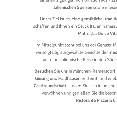
einer einzigartigen Kombination aus klas
italienischen Speisen
sowie erlese
Unser Ziel ist es, eine
gemütliche, tradit
schaffen und Ihnen ein Stück Italien näher
Motto
„La Dolce Vit
Im Mittelpunkt steht bei uns der
Genuss
: M
wir sorgfältig ausgewählte Gerichte der
med
auf eine kulinarische Reise in den Süde
Besuchen Sie uns in München-Ramersdorf
Giesing
und
Haidhausen
entfernt, und erle
Gastfreundschaft
. Lassen Sie sich in unser
verwöhnen und genießen Sie die beson
Ristorante Pizzeria C