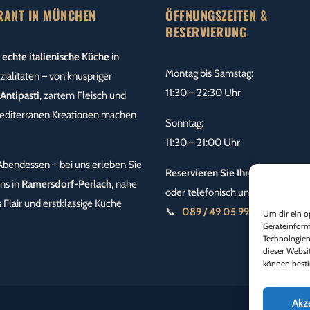
URANT IN MÜNCHEN
ÖFFNUNGSZEITEN &
RESERVIERUNG
r
echte italienische Küche
in
Montag bis Samstag:
ialitäten – von knuspriger
11:30 – 22:30 Uhr
Antipasti
, zartem Fleisch und
diterranen Kreationen machen
Sonntag:
11:30 – 21:00 Uhr
 Abendessen – bei uns erleben Sie
Reservieren Sie Ihren Tisch onli
ns in
Ramersdorf-Perlach
, nahe
oder telefonisch unter
s Flair und erstklassige Küche
📞
089 / 49 05 99 34
Um dir ein o
Geräteinform
Technologien
dieser Websi
können besti
Akz