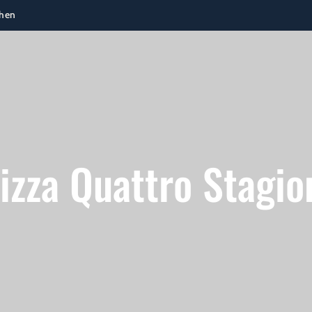
chen
izza Quattro Stagio